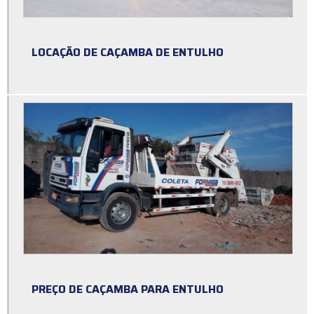
Caçamba 4m3
Caçamba de entulho para alugar
LOCAÇÃO DE CAÇAMBA DE ENTULHO
Caçamba de entulho preço
Caçamba de entulho preço aluguel
Caçamba de entulho sp preço
Caçamba de entulho valor do aluguel
Caçamba de entulho zona sul
Caçamba entulho construção civil
Caçamba estacionária para entulho
Caçamba estacionária valor
PREÇO DE CAÇAMBA PARA ENTULHO
Caçamba para alugar sp