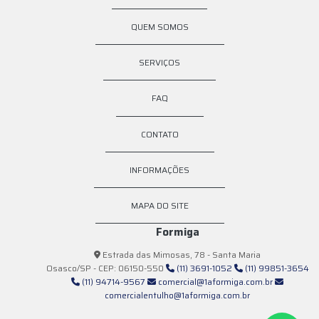
Empresa de coleta de lixo orgânico sp
QUEM SOMOS
Empresa de coleta de lixo sp
Empresa de coleta de resíduos orgânicos
SERVIÇOS
Empresa de locação de caçambas
FAQ
Empresa de transporte de resíduos
CONTATO
Empresa de transporte de resíduos sólidos
Empresas de transporte de resíduos perigosos
INFORMAÇÕES
Fornecedores de caçambas
MAPA DO SITE
Locação de caçamba
Formiga
Locação de caçamba de entulho
Estrada das Mimosas, 78 - Santa Maria
Osasco/SP - CEP: 06150-550
(11) 3691-1052
(11) 99851-3654
Locação de caçamba de entulho preço
(11) 94714-9567
comercial@1aformiga.com.br
comercialentulho@1aformiga.com.br
Locação de caçamba de lixo