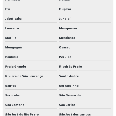
Coleta de resíduos não perigosos
Itu
Itupeva
Coleta de resíduos orgânicos
Jaboticabal
Jundiaí
Coleta de resíduos orgânicos sp
Louveira
Marapoama
Coleta de resíduos sólidos industriais
Marília
Mendonça
Coleta e transporte de resíduo classe ii
Mongaguá
Osasco
Coleta e transporte de resíduos
Paulínia
Peruíbe
Coleta transporte e destinação de lixo
Praia Grande
Ribeirão Preto
Coleta transporte e destinação final de resíduos
Riviera de São Lourenço
Santo André
Compactadores de lixo
Santos
Sertãozinho
Descarte de lixo comercial
Sorocaba
São Bernardo
Descarte de lixo em são paulo
São Caetano
São Carlos
Descarte de lixo empresas
São José do Rio Preto
São José dos campos