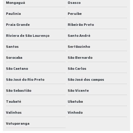
Empresa de aluguel de caçamba
Mongaguá
Osasco
Empresa de caçamba
Paulínia
Peruíbe
Empresa de caçamba de entulho
Praia Grande
Ribeirão Preto
Riviera de São Lourenço
Santo André
Empresa de caçamba em sp
Santos
Sertãozinho
Empresa de coleta de entulho
Sorocaba
São Bernardo
Empresa de coleta de lixo
São Caetano
São Carlos
Empresa de coleta de lixo de são paulo
São José do Rio Preto
São José dos campos
Empresa de coleta de lixo industrial
São Sebastião
São Vicente
Empresa de coleta de lixo orgânico
Taubaté
Ubatuba
Empresa de coleta de lixo orgânico sp
Valinhos
Vinhedo
Empresa de coleta de lixo sp
Votuporanga
Empresa de coleta de resíduos orgânicos