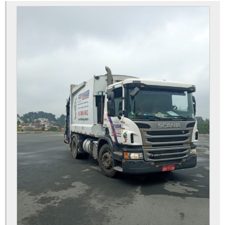
Caçamba para remoção de entulho
Caçamba para retirada de entulho
Caçamba para retirar madeira
Caçambas estacionárias
Caçambas estacionárias em osasco
Caçambas estacionárias em são paulo
Caçambas estacionárias em sp
Coleta de entulho
Coleta de entulho de obra
Coleta de entulho são paulo
Coleta de entulho sp