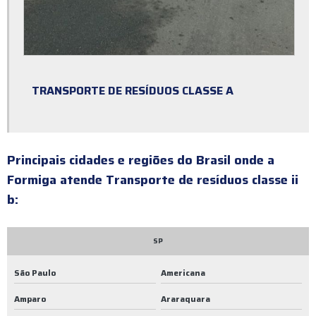
Coleta de lixo classe ii
Coleta de lixo industrial
Coleta de lixo industrial sp
Coleta de lixo orgânico
TRANSPORTE DE RESÍDUOS CLASSE A
Coleta de lixo orgânico sp
Coleta de resíduos classe 2
Principais cidades e regiões do Brasil onde a
Coleta de resíduos classe ii
Formiga atende Transporte de resíduos classe ii
Coleta de resíduos da construção civil
b:
Coleta de resíduos industriais
SP
Coleta de resíduos não perigosos
São Paulo
Americana
Coleta de resíduos orgânicos
Amparo
Araraquara
Coleta de resíduos orgânicos sp