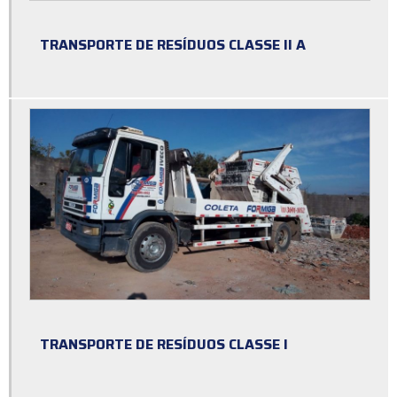
Caçamba de entulho preço
Caçamba de entulho preço aluguel
TRANSPORTE DE RESÍDUOS CLASSE II A
Caçamba de entulho sp preço
Caçamba de entulho valor do aluguel
Caçamba de entulho zona sul
Caçamba entulho construção civil
Caçamba estacionária para entulho
Caçamba estacionária valor
Caçamba para alugar sp
Caçamba para madeira
TRANSPORTE DE RESÍDUOS CLASSE I
Caçamba para material de construção
Caçamba para recolher entulho